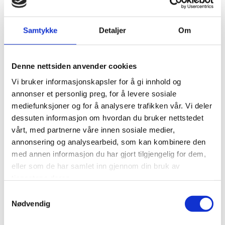
fast eiendoms rettsforhold, erstatningsrett, og sitter i styret i
flere selskap.
Samtykke
Detaljer
Om
Kompetanseområder:
Denne nettsiden anvender cookies
Vi bruker informasjonskapsler for å gi innhold og
Avtale- og Kontraktsrett
annonser et personlig preg, for å levere sosiale
Gjeldsforhold
mediefunksjoner og for å analysere trafikken vår. Vi deler
Arv-, familie- og skifterett
dessuten informasjon om hvordan du bruker nettstedet
vårt, med partnerne våre innen sosiale medier,
Arbeidsrett
annonsering og analysearbeid, som kan kombinere den
Erstatningsrett
med annen informasjon du har gjort tilgjengelig for dem,
Fast eiendoms rettsforhold
eller som de har samlet inn gjennom din bruk av
Eiendomsmegling
tjenestene deres.
Forbrukerrett
Samtykkevalg
Husleie- og boligrett
Nødvendig
Bygningsrettslige forhold