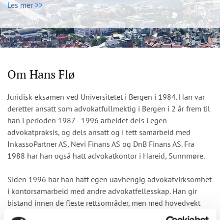
Les mer >>
Om Hans Flø
Juridisk eksamen ved Universitetet i Bergen i 1984. Han var
deretter ansatt som advokatfullmektig i Bergen i 2 år frem til
han i perioden 1987 - 1996 arbeidet dels i egen
advokatpraksis, og dels ansatt og i tett samarbeid med
InkassoPartner AS, Nevi Finans AS og DnB Finans AS. Fra
1988 har han også hatt advokatkontor i Hareid, Sunnmøre.
Siden 1996 har han hatt egen uavhengig advokatvirksomhet
i kontorsamarbeid med andre advokatfellesskap. Han gir
bistand innen de fleste rettsområder, men med hovedvekt
innen forretningsjuridiske forhold, famile- arv- og skifterett,