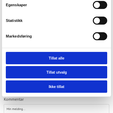
Egenskaper
Kontakt meg
Statistikk
Navn*
Markedsføring
E-post*
Tillat alle
Tillat utvalg
Telefon*
Ikke tillat
Kommentar